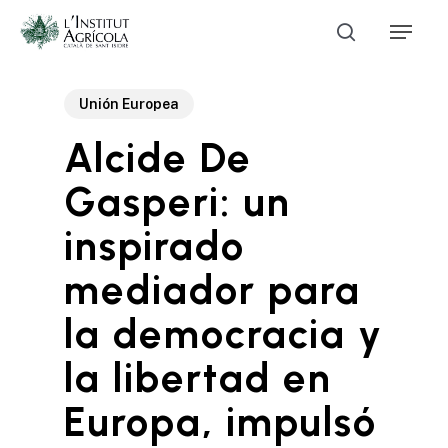
Skip
Menu
to
search
main
Close
content
Menu
Unión Europea
Alcide De
Gasperi: un
inspirado
mediador para
la democracia y
la libertad en
Europa, impulsó