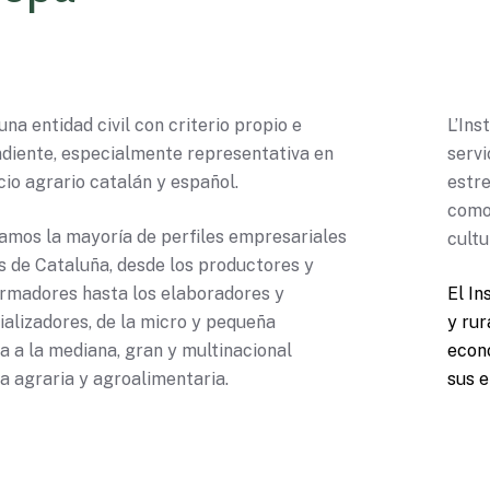
na entidad civil con criterio propio e
L’In
diente, especialmente representativa en
servi
cio agrario catalán y español.
estr
como 
amos la mayoría de perfiles empresariales
cultu
s de Cataluña, desde los productores y
rmadores hasta los elaboradores y
El In
alizadores, de la micro y pequeña
y rur
 a la mediana, gran y multinacional
econo
 agraria y agroalimentaria.
sus 