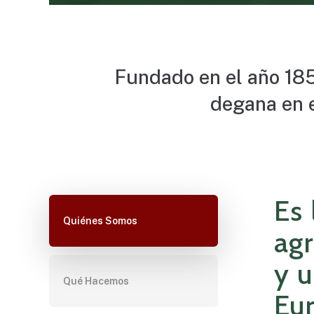
Fundado
en
el
año
185
degana
en
Es 
Quiénes Somos
ag
y u
Qué Hacemos
Eu