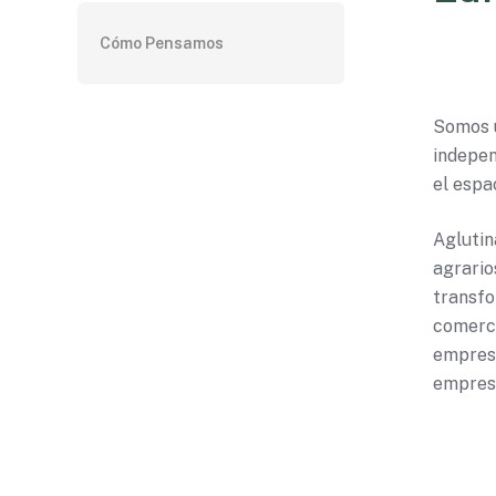
Cómo Pensamos
Somos u
indepen
el espa
Aglutin
agrario
transfo
comerci
empresa
empresa