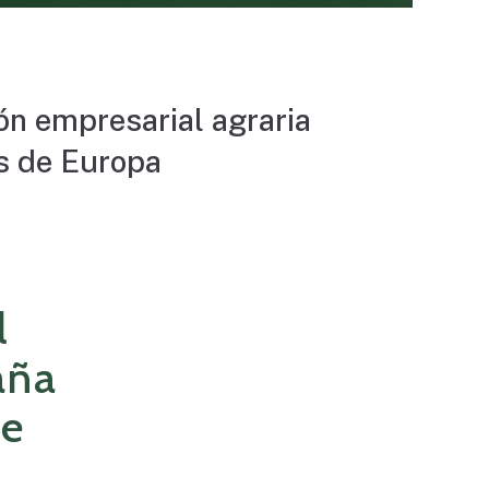
ón
empresarial
agraria
s
de
Europa
l
aña
de