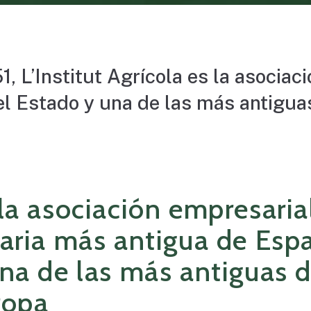
1,
L’Institut
Agrícola
es
la
asociaci
el
Estado
y
una
de
las
más
antigua
la asociación empresaria
raria más antigua de Esp
na de las más antiguas 
ropa