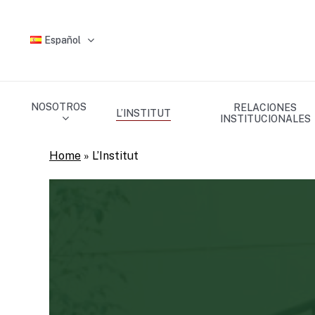
Skip
to
Español
main
content
NOSOTROS
RELACIONES
L’INSTITUT
INSTITUCIONALES
Home
»
L’Institut