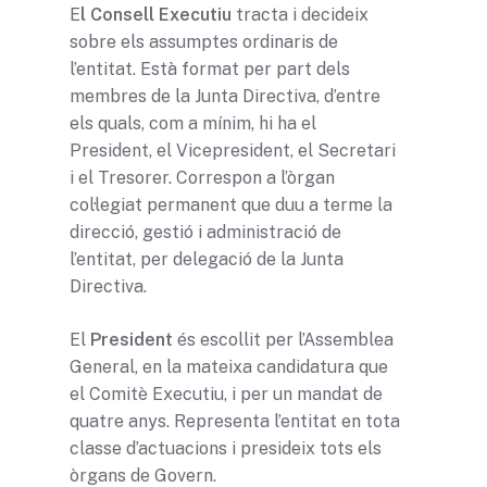
Línies de Treball
E
l Consell Executiu
tracta i decideix
sobre els assumptes ordinaris de
l’entitat. Està format per part dels
membres de la Junta Directiva, d’entre
els quals, com a mínim, hi ha el
President, el Vicepresident, el Secretari
i el Tresorer. Correspon a l’òrgan
col·legiat permanent que duu a terme la
direcció, gestió i administració de
l’entitat, per delegació de la Junta
Directiva.
El
President
és escollit per l’Assemblea
General, en la mateixa candidatura que
el Comitè Executiu, i per un mandat de
quatre anys. Representa l’entitat en tota
classe d’actuacions i presideix tots els
òrgans de Govern.