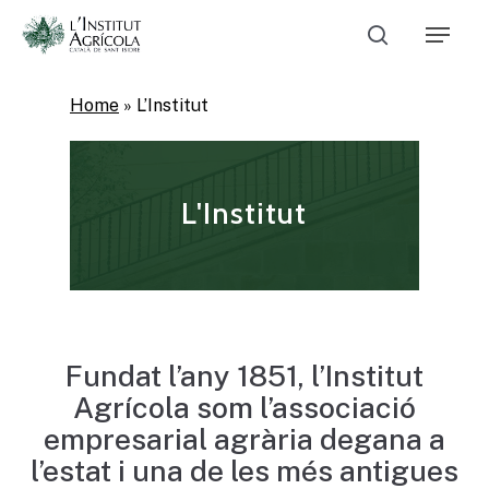
Skip
Menu
to
Cerca
main
Close
content
Menu
Home
»
L’Institut
L'Institut
Fundat
l’any
1851,
l’Institut
Agrícola
som
l’associació
empresarial
agrària
degana
a
l’estat i
una
de
les
més
antigues