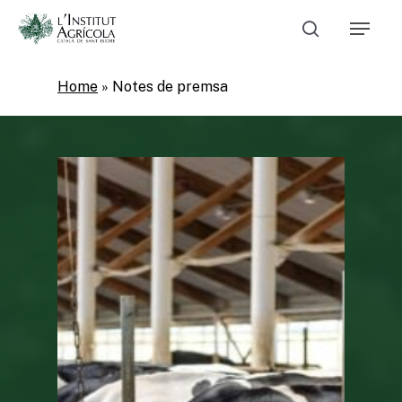
Skip
Menu
to
Cerca
main
Close
content
Menu
Home
»
Notes de premsa