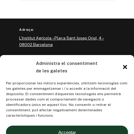
Adreça:
L’Institut Agrícola – Plaça Sant Josep Oriol, 4 –
08002 Barcelona
Contacte:
Administra el consentiment
Tel. (+34)
933 011 636
de les galetes
Per proporcionar les millors experiències, utilitzem tecnologies com
les galetes per emmagatzemar i / o accedir a la informació del
Twitter
YouTube
dispositiu. El consentiment d'aquestes tecnologies ens permetrà
processar dades com el comportament de navegació o
identificadors únics en aquest lloc. No consentir o retirar el
consentiment, pot afectar negativament determinades
característiques i funcions.
Avís legal
Acceptar