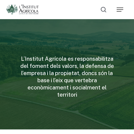
Skip
Menu
to
Cerca
main
Close
content
Menu
L’Institut Agrícola es responsabilitza
del foment dels valors, la defensa de
l’empresa i la propietat, doncs són la
base i l’eix que vertebra
econòmicament i socialment el
territori