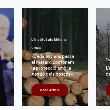
L'Institut als Mitjans
Video
«Cada any ens passa
Fo
el mateix, confonem
la protecció amb la
L
gestió dels boscos»
d
Read Article