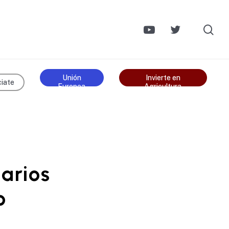
se
Unión
Invierte en
iate
Europea
Agricultura
arios
o