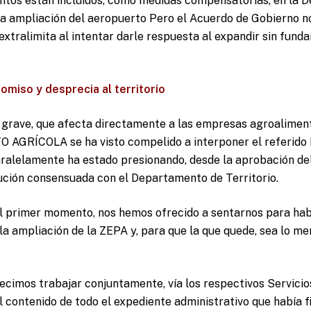
ntos están incluidos, como medidas compensatorias, en la 
la ampliación del aeropuerto Pero el Acuerdo de Gobierno n
 extralimita al intentar darle respuesta al expandir sin funda
omiso y desprecia al territorio
 grave, que afecta directamente a las empresas agroaliment
O AGRÍCOLA se ha visto compelido a interponer el referido
paralelamente ha estado presionando, desde la aprobación de
ución consensuada con el Departamento de Territorio.
el primer momento, nos hemos ofrecido a sentarnos para habl
la ampliación de la ZEPA y, para que la que quede, sea lo men
cimos trabajar conjuntamente, vía los respectivos Servicios
 contenido de todo el expediente administrativo que había fi