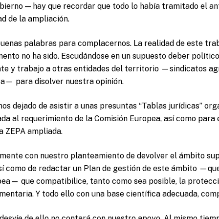
bierno — hay que recordar que todo lo había tramitado el a
ad de la ampliación.
buenas palabras para complacernos. La realidad de este trab
to no ha sido. Escudándose en un supuesto deber político 
ate y trabajo a otras entidades del territorio —sindicatos ag
a— para disolver nuestra opinión.
os dejado de asistir a unas presuntas “Tablas jurídicas” or
da al requerimiento de la Comisión Europea, así como para 
la ZEPA ampliada.
mente con nuestro planteamiento de devolver el ámbito supe
así como de redactar un Plan de gestión de este ámbito —que
pea— que compatibilice, tanto como sea posible, la protecci
imentaria. Y todo ello con una base científica adecuada, co
desvíe de ello no contará con nuestro apoyo. Al mismo tiemp