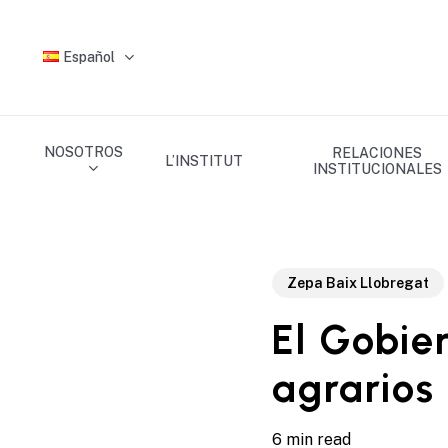
Skip
to
Español
main
content
NOSOTROS
RELACIONES
L’INSTITUT
INSTITUCIONALES
Zepa Baix Llobregat
El Gobie
agrarios 
6 min read