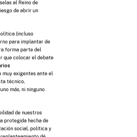
selas al Reino de
iesgo de abrir un
lítica (incluso
erno para implantar de
ra forma parte del
r que colocar el debate
rios
o muy exigentes ante el
ta técnico,
uno más, ni ninguno
abilidad de nuestros
na protegida hecha de
ción social, política y
l replanteamiento dé