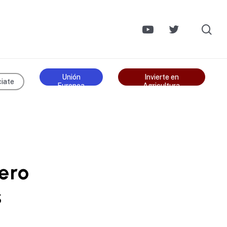
se
Unión
Invierte en
iate
Europea
Agricultura
pero
s