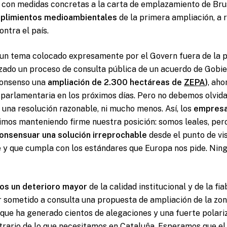
a con medidas concretas a la carta de emplazamiento de Bru
plimientos medioambientales
de la primera ampliación, a r
ontra el país.
un tema colocado expresamente por el Govern fuera de la po
zado un proceso de consulta pública de un acuerdo de Gobi
 consenso una
ampliación de 2.300 hectáreas de
ZEPA
)
, aho
 parlamentaria en los próximos días. Pero no debemos olvida
 a una resolución razonable, ni mucho menos. Así, los
empresa
mos manteniendo firme nuestra posición: somos leales, per
onsensuar una solución irreprochable
desde el punto de vis
y que cumpla con los estándares que Europa nos pide. Ning
os un deterioro mayor
de la calidad institucional y de la fi
 sometido a consulta una propuesta de ampliación de la zo
 que ha generado cientos de alegaciones y una fuerte polariza
trario de lo que necesitamos en Cataluña. Esperamos que e