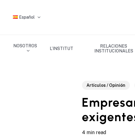
Skip
to
Español
main
content
NOSOTROS
RELACIONES
L’INSTITUT
INSTITUCIONALES
Artículos / Opinión
Empresari
exigente
4 min read