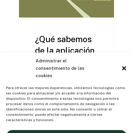
¿Qué sabemos
de la aplicación
de la Ley de la
Administrar el
consentimiento de las
Cadena
cookies
Alimentaria?
Para ofrecer las mejores experiencias, utilizamos tecnologías como
las cookies para almacenar y/o acceder a la información del
Por Javier Santacruz,
dispositivo. El consentimiento a estas tecnologías nos permitirá
procesar datos como el comportamiento de navegación o las
Economista y Analista
identificaciones únicas en este sitio. No consentir o retirar el
financiero - Jefe del Servicio
consentimiento, puede afectar negativamente a ciertas
de Estudios del Institut…
características y funciones.