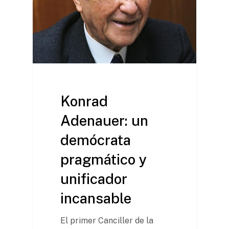
Misión y Valores
Cómo trabaja L’Institut
Líneas de trabajo
Konrad
Adenauer: un
demócrata
pragmático y
unificador
incansable
El primer Canciller de la