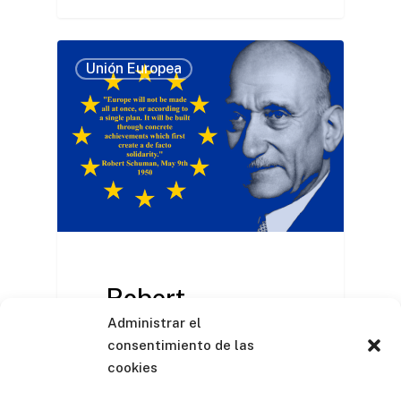
Unión Europea
Robert
Administrar el
Schuman y su
consentimiento de las
idea de Europa
cookies