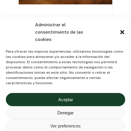
Precios, la
Administrar el
consentimiento de las
venganza del
cookies
campo
Para ofrecer las mejores experiencias, utilizamos tecnologías como
las cookies para almacenar y/o acceder a la información del
«La sociedad urbana limita
dispositivo. El consentimiento a estas tecnologías nos permitirá
procesar datos como el comportamiento de navegación o las
la producción agraria y a la
identificaciones únicas en este sitio. No consentir o retirar el
vez protesta por el
consentimiento, puede afectar negativamente a ciertas
consiguiente…
características y funciones.
Aceptar
Denegar
Ver preferences