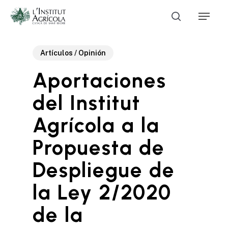
Skip
Menu
to
search
main
Close
content
Menu
Artículos / Opinión
Aportaciones
del Institut
Agrícola a la
Propuesta de
Despliegue de
la Ley 2/2020
de la