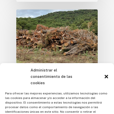
Administrar el
Artículos / Opinión
consentimiento de las
L'Institut en los medios
cookies
Biomasa forestal: del
Para ofrecer las mejores experiencias, utilizamos tecnologías como
las cookies para almacenar y/o acceder a la información del
monte al motor de una
dispositivo. El consentimiento a estas tecnologías nos permitirá
transición rural y
procesar datos como el comportamiento de navegación o las
identificaciones únicas en este sitio. No consentir o retirar el