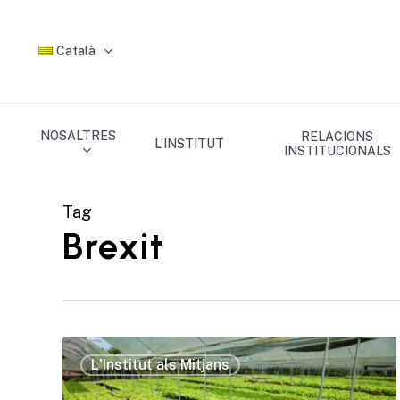
Skip
to
Català
main
content
NOSALTRES
RELACIONS
L’INSTITUT
INSTITUCIONALS
Tag
Brexit
L'Institut als Mitjans