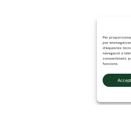
Per proporcionar
per emmagatzemar
d'aquestes tecn
navegació o iden
consentiment, p
funcions.
Accept