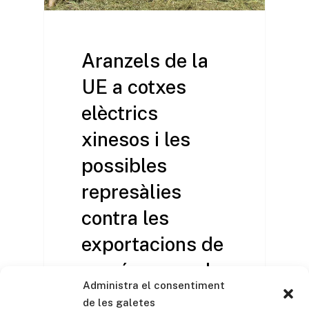
Aranzels de la
UE a cotxes
elèctrics
xinesos i les
possibles
represàlies
contra les
exportacions de
porcí espanyol:
Administra el consentiment
una primera
de les galetes