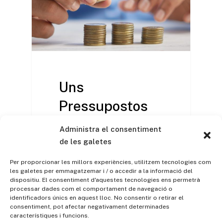
Uns
Pressupostos
que enquistaran
Administra el consentiment
la inflació
de les galetes
Per proporcionar les millors experiències, utilitzem tecnologies com
Per Javier Santacruz,
les galetes per emmagatzemar i / o accedir a la informació del
Economista i Analista
dispositiu. El consentiment d'aquestes tecnologies ens permetrà
processar dades com el comportament de navegació o
Financer Cap del Servei
identificadors únics en aquest lloc. No consentir o retirar el
d'Estudis de l'Institut
consentiment, pot afectar negativament determinades
Agrícola Article…
característiques i funcions.