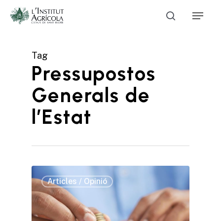
Skip
Menu
to
Cerca
main
Close
content
Menu
Tag
Pressupostos
Generals de
l’Estat
Missió i valors
Com treballa l’Institut
Línies de Treball
Articles / Opinió