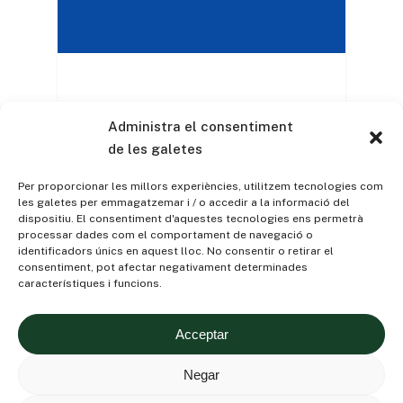
Eleccions
Administra el consentiment
Europees 2024
de les galetes
Per proporcionar les millors experiències, utilitzem tecnologies com
PROPOSTES DE
les galetes per emmagatzemar i / o accedir a la informació del
L’INSTITUT AGRÍCOLA La
dispositiu. El consentiment d'aquestes tecnologies ens permetrà
processar dades com el comportament de navegació o
ruptura del consens entre
identificadors únics en aquest lloc. No consentir o retirar el
els dos grans partits
consentiment, pot afectar negativament determinades
europeus el…
característiques i funcions.
Acceptar
Negar