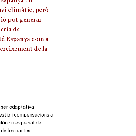
 Espanya en
nvi climàtic, però
ió pot generar
tèria de
 té Espanya com a
 creixement de la
 ser adaptativa i
gestió i compensacions a
ilància especial de
 de les cartes