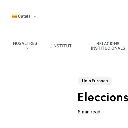
Skip
to
Català
main
content
NOSALTRES
RELACIONS
L’INSTITUT
INSTITUCIONALS
Unió Europea
Eleccion
6 min read