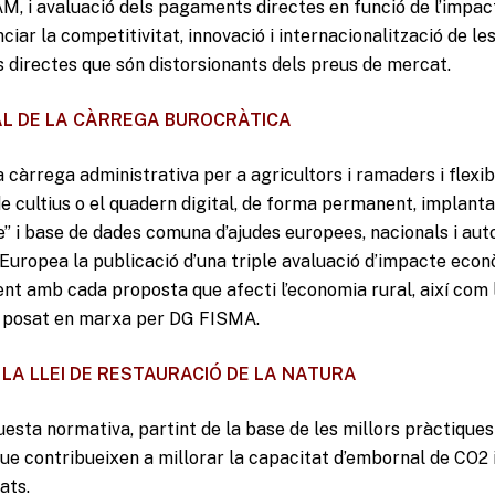
M, i avaluació dels pagaments directes en funció de l’impact
ciar la competitivitat, innovació i internacionalització de le
s directes que són distorsionants dels preus de mercat.
CAL DE LA CÀRREGA BUROCRÀTICA
a càrrega administrativa per a agricultors i ramaders i flexi
 de cultius o el quadern digital, de forma permanent, implant
” i base de dades comuna d’ajudes europees, nacionals i au
Europea la publicació d’una triple avaluació d’impacte econò
t amb cada proposta que afecti l’economia rural, així com l’
k
posat en marxa per DG FISMA.
LA LLEI DE RESTAURACIÓ DE LA NATURA
uesta normativa, partint de la base de les millors pràctique
ue contribueixen a millorar la capacitat d’embornal de CO2 
ats.