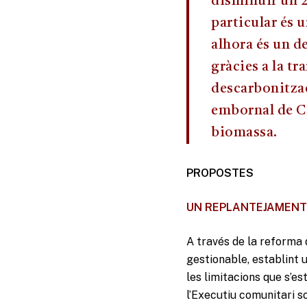
disminuir un 2
particular és u
alhora és un d
gràcies a la t
descarbonitzac
embornal de CO
biomassa.
PROPOSTES
UN REPLANTEJAMENT 
A través de la reforma 
gestionable, establint 
les limitacions que s’e
l’Executiu comunitari s