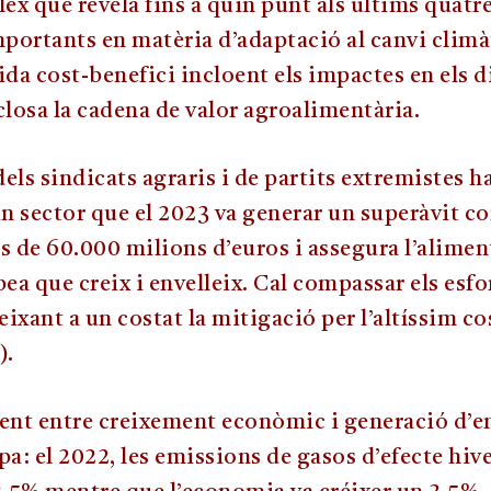
ex que revela fins a quin punt als últims quatre
portants en matèria d’adaptació al canvi climà
ida cost-benefici incloent els impactes en els d
losa la cadena de valor agroalimentària.
els sindicats agraris i de partits extremistes h
n sector que el 2023 va generar un superàvit co
 de 60.000 milions d’euros i assegura l’alimen
ea que creix i envelleix. Cal compassar els esf
ixant a un costat la mitigació per l’altíssim co
).
nt entre creixement econòmic i generació d’em
pa: el 2022, les emissions de gasos d’efecte hiv