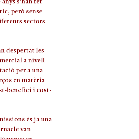
 anys s’han fet
tic, però sense
iferents sectors
an despertat les
mercial a nivell
tació per a una
orços en matèria
st-benefici i cost-
issions és ja una
ernacle van