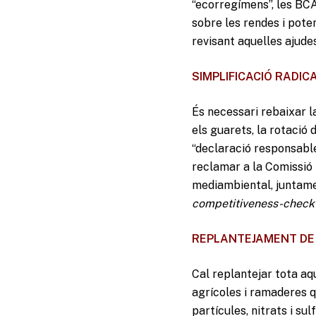
“ecorregímens”, les BCA
sobre les rendes i poten
revisant aquelles ajude
SIMPLIFICACIÓ RADI
És necessari rebaixar l
els guarets, la rotació
“declaració responsable
reclamar a la Comissió 
mediambiental, juntamen
competitiveness-chec
REPLANTEJAMENT DE 
Cal replantejar tota aq
agrícoles i ramaderes q
partícules, nitrats i sulf