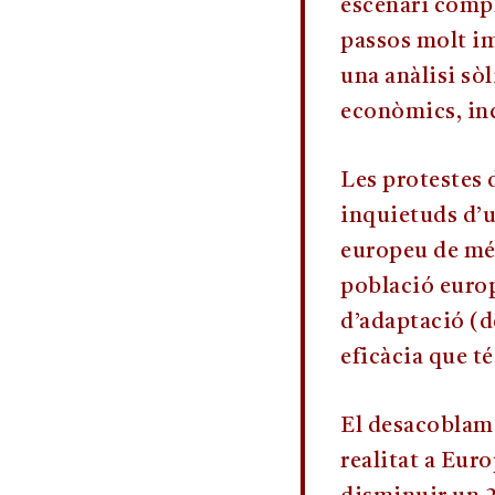
escenari compl
passos molt im
una anàlisi sòl
econòmics, inc
Les protestes d
inquietuds d’u
europeu de més
població europ
d’adaptació (de
eficàcia que té
El desacoblame
realitat a Euro