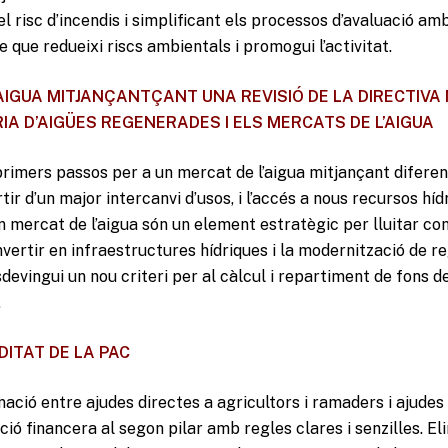
risc d’incendis i simplificant els processos d’avaluació ambie
 que redueixi riscs ambientals i promogui l’activitat.
AIGUA MITJANÇANTÇANT UNA REVISIÓ DE LA DIRECTIVA M
IA D’AIGÜES REGENERADES I ELS MERCATS DE L’AIGUA
primers passos per a un mercat de l’aigua mitjançant difere
tir d’un major intercanvi d’usos, i l’accés a nous recursos híd
n mercat de l’aigua són un element estratègic per lluitar con
nvertir en infraestructures hídriques i la modernització de re
sdevingui un nou criteri per al càlcul i repartiment de fons d
.
ITAT DE LA PAC
ció entre ajudes directes a agricultors i ramaders i ajudes
ció financera al segon pilar amb regles clares i senzilles. El