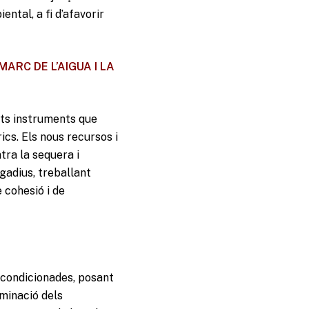
ntal, a fi d’afavorir
ARC DE L’AIGUA I LA
nts instruments que
rics. Els nous recursos i
tra la sequera i
gadius, treballant
e cohesió i de
 condicionades, posant
iminació dels