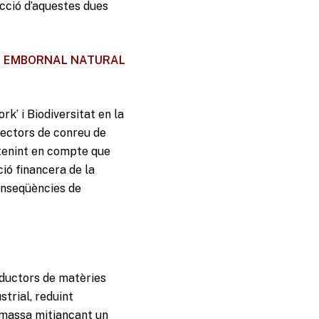
cció d’aquestes dues
ÓN EMBORNAL NATURAL
’ i Biodiversitat en la
sectors de conreu de
i tenint en compte que
ió financera de la
conseqüències de
oductors de matèries
strial, reduint
iomassa mitjançant un