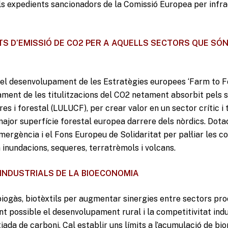
 expedients sancionadors de la Comissió Europea per infra
ETS D’EMISSIÓ DE CO2 PER A AQUELLS SECTORS QUE S
l desenvolupament de les Estratègies europees ‘Farm to Fork
ment de les titulitzacions del CO2 netament absorbit pels 
rres i forestal (LULUCF), per crear valor en un sector crític 
ajor superfície forestal europea darrere dels nòrdics. Dotac
mergència i el Fons Europeu de Solidaritat per pal·liar les 
inundacions, sequeres, terratrèmols i volcans.
 INDUSTRIALS DE LA BIOECONOMIA
biogàs, biotèxtils per augmentar sinergies entre sectors pr
nt possible el desenvolupament rural i la competitivitat indu
tjada de carboni. Cal establir uns límits a l’acumulació de b