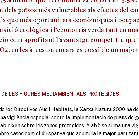
,5% mentre que l’economia va créixer un 3,5%.
n dels països més vulnerables als efectes del ca
els que més oportunitats econòmiques i ocupac
ransició ecològica i l’economia verda tant en ma
ió com aprofitant l’avantatge competitiu que
2, en les àrees on encara és possible un major
DE LES FIGURES MEDIAMBIENTALS PROTEGIDES
de les Directives Aus i Hàbitats, la Xarxa Natura 2000 ha de
una vigilància especial sobre la implementació de plans de 
stableixen sobre les zones protegides. A això se suma una vig
obre casos com el d’Espanya que acumula la major part tant