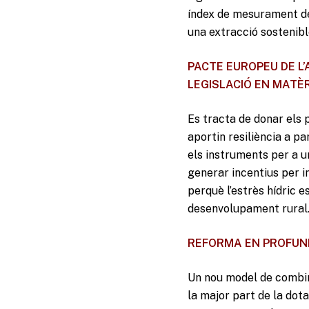
índex de mesurament del 
una extracció sostenible
PACTE EUROPEU DE L’
LEGISLACIÓ EN MATÈR
Es tracta de donar els 
aportin resiliència a par
els instruments per a u
generar incentius per i
perquè l’estrès hídric e
desenvolupament rural
REFORMA EN PROFUND
Un nou model de combina
la major part de la dota