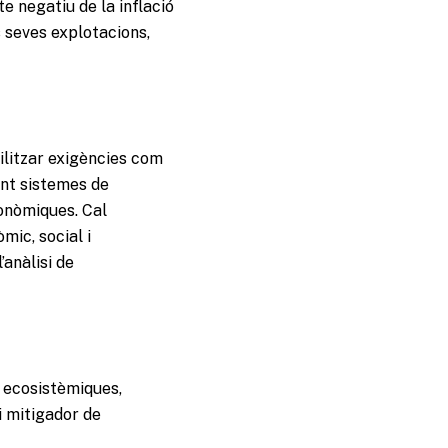
e negatiu de la inflació
s seves explotacions,
bilitzar exigències com
ant sistemes de
tonòmiques. Cal
mic, social i
anàlisi de
s ecosistèmiques,
i mitigador de