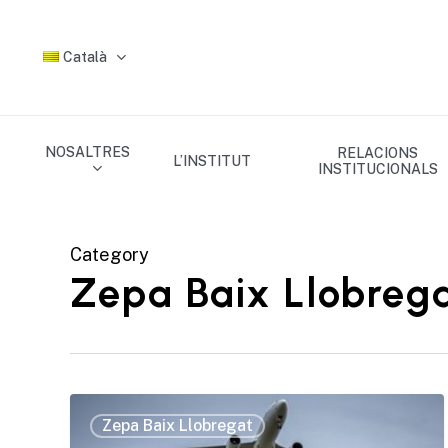
Skip
to
Català
main
content
NOSALTRES
RELACIONS
L’INSTITUT
INSTITUCIONALS
Category
Zepa Baix Llobreg
Zepa Baix Llobregat