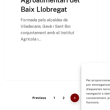
Baix Llobregat
Formada pels alcaldes de
Viladecans, Gavà i Sant Boi
conjuntament amb el Institut
Agrícola i…
Per proporcionar
per emmagatzemar
d'aquestes tecn
navegació o iden
Previous
1
2
consentiment, p
3
funcions.