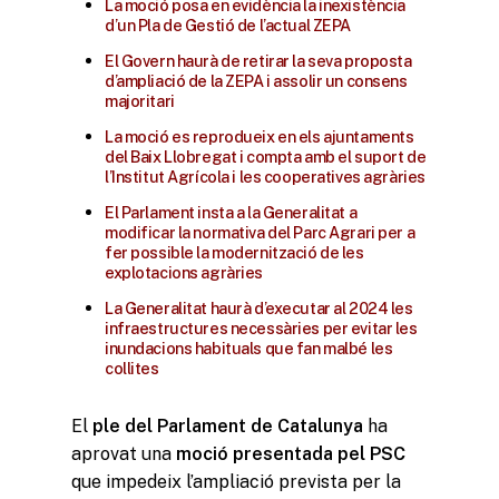
La moció posa en evidència la inexistència
d’un Pla de Gestió de l’actual ZEPA
El Govern haurà de retirar la seva proposta
d’ampliació de la ZEPA i assolir un consens
majoritari
La moció es reprodueix en els ajuntaments
del Baix Llobregat i compta amb el suport de
l’Institut Agrícola i les cooperatives agràries
El Parlament insta a la Generalitat a
modificar la normativa del Parc Agrari per a
fer possible la modernització de les
explotacions agràries
La Generalitat haurà d’executar al 2024 les
infraestructures necessàries per evitar les
inundacions habituals que fan malbé les
collites
El
ple del Parlament de Catalunya
ha
aprovat una
moció presentada pel PSC
que impedeix l’ampliació prevista per la