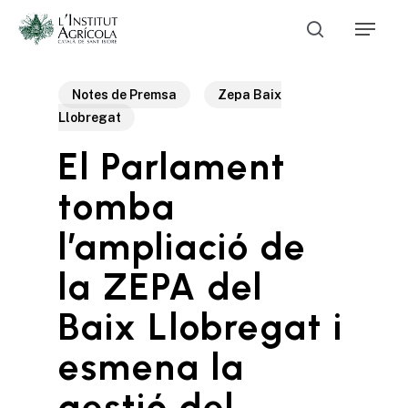
Skip
Menu
to
Cerca
main
Close
content
Menu
Notes de Premsa
Zepa Baix
Llobregat
El Parlament
tomba
l’ampliació de
la ZEPA del
Baix Llobregat i
esmena la
gestió del