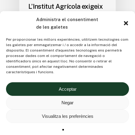
L’Institut Agrícola exigeix
al Ministeri d’Agricultura
Administra el consentiment
exercir les seves
de les galetes
competències per
accelerar la vacunació
Per proporcionar les millors experiències, utilitzem tecnologies com
les galetes per emmagatzemar i / o accedir a la informació del
contra la dermatosi
dispositiu. El consentiment d'aquestes tecnologies ens permetrà
nodular contagiosa
processar dades com el comportament de navegació o
identificadors únics en aquest lloc. No consentir o retirar el
Barcelona, 24 d'octubre de 2025 L'Institut
consentiment, pot afectar negativament determinades
característiques i funcions.
Agrícola Català de Sant Isidre ha dirigit una
missiva…
Acceptar
Negar
Visualitza les preferències
© 2026 Institut Agricola.