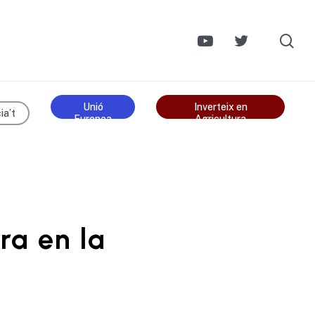
Ce
Unió
Inverteix en
ia’t
Europea
Agricultura
ra en la