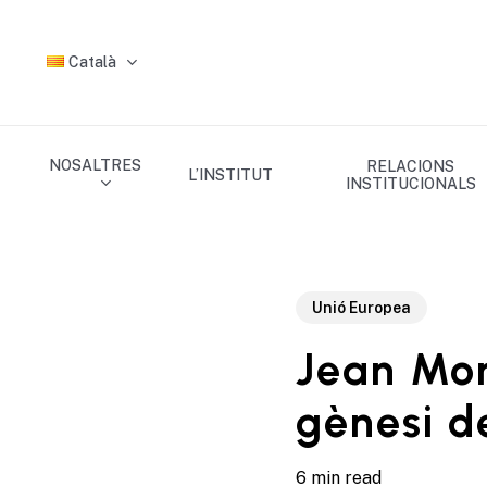
Skip
to
Català
main
content
NOSALTRES
RELACIONS
L’INSTITUT
INSTITUCIONALS
Unió Europea
Jean Mon
gènesi d
6 min read