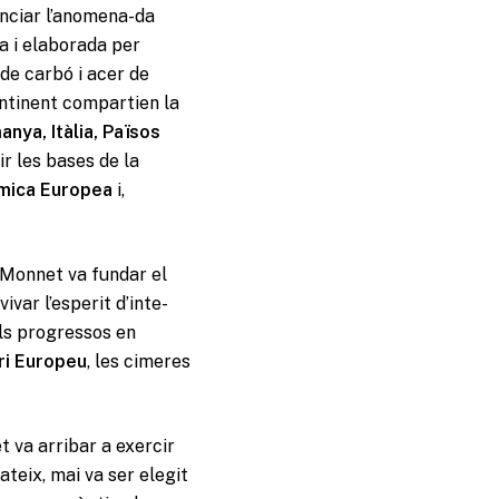
unciar l’anomena-da
a i elaborada per
de carbó i acer de
ontinent compartien la
nya, Itàlia, Països
ir les bases de la
mica Europea
i,
Monnet va fundar el
ivar l’esperit d’inte-
els progressos en
ri Europeu
, les cimeres
t va arribar a exercir
teix, mai va ser elegit