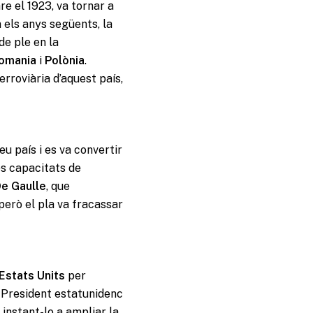
re el 1923, va tornar a
 els anys següents, la
de ple en la
omania
i
Polònia
.
erroviària d’aquest país,
eu país i es va convertir
es capacitats de
e Gaulle
, que
 però el pla va fracassar
Estats Units
per
 President estatunidenc
 instant-lo a ampliar la