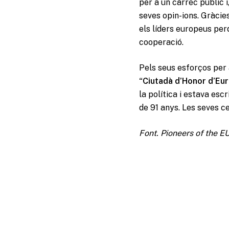
per a un càrrec públic i
seves opin-ions. Gràcie
els líders europeus per
cooperació.
Pels seus esforços per 
“Ciutadà d’Honor d’Eu
la política i estava esc
de 91 anys. Les seves c
Font. Pioneers of the 