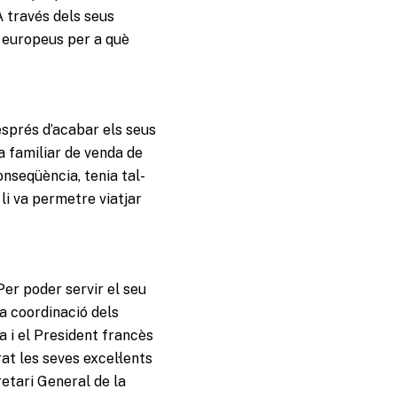
A través dels seus
s europeus per a què
sprés d’acabar els seus
a familiar de venda de
onseqüència, tenia tal-
li va permetre viatjar
 Per poder servir el seu
a coordinació dels
 i el President francès
t les seves excel·lents
retari General de la