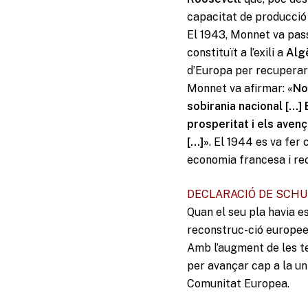
capacitat de producció 
El 1943, Monnet va pas
constituït a l’exili a
Alg
d’Europa per recuperar 
Monnet va afirmar:
«No
sobirania nacional […]
prosperitat i els aven
[…]»
. El 1944 es va fer
economia francesa i rec
DECLARACIÓ DE SCH
Quan el seu pla havia e
reconstruc-ció europees
Amb l’augment de les t
per avançar cap a la un
Comunitat Europea.