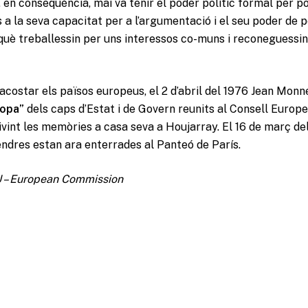
, en conseqüència, mai va tenir el poder polític formal per p
s a la seva capacitat per a l’argumentació i el seu poder de 
què treballessin per uns interessos co-muns i reconeguessin
acostar els països europeus, el 2 d’abril del 1976 Jean Monne
ropa”
dels caps d’Estat i de Govern reunits al Consell Europeu
rivint les memòries a casa seva a Houjarray. El 16 de març del
endres estan ara enterrades al Panteó de París.
EU – European Commission