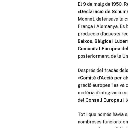
El 9 de maig de 1950,
R
«Declaració de Schum
Monnet, defensava la cr
França i Alemanya. Es b
producció d’aquests recu
Baixos, Bèlgica i Luxe
Comunitat Europea del 
posteriorment, de la Un
Després del fracàs del
«Comitè d’Acció per al
gració europea i es va 
matèria d’integració eu
del
Consell Europeu
i 
Tot i que només havia es
nombroses funcions: emp