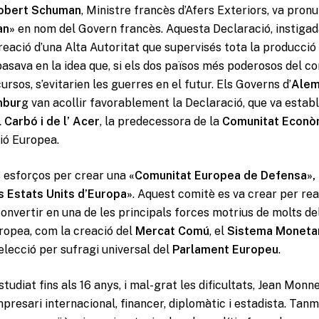
obert Schuman
, Ministre francès d’Afers Exteriors, va pron
an»
en nom del Govern francès. Aquesta Declaració, instigad
eació d’una Alta Autoritat que supervisés tota la producció 
asava en la idea que, si els dos països més poderosos del c
rsos, s’evitarien les guerres en el futur. Els Governs d’
Alema
mbur
g van acollir favorablement la Declaració, que va establ
Carbó i de l’ Acer
, la predecessora de la
Comunitat Econò
ió Europea.
s esforços per crear una
«Comunitat Europea de Defensa»,
s Estats Units d’Europa»
. Aquest comitè es va crear per reav
convertir en una de les principals forces motrius de molts d
ropea, com la creació del
Mercat Comú
, el
Sistema Moneta
l’elecció per sufragi universal del
Parlament Europeu
.
tudiat fins als 16 anys, i mal-grat les dificultats, Jean Monne
resari internacional, financer, diplomàtic i estadista. Tanma