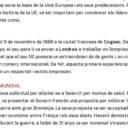
 seria la base de la Unió Europea i els seus predecessors. 
història de la UE, va ser important per convèncer els líder
erès comú.
el 9 de novembre de 1888 a la ciutat francesa de
Cognac.
De
ys, el seu pare li va enviar a
Londres
a treballar en l’empres
at que el seu fill posseïa un extraordinari do de gents i, en c
n comerç internacional. De fet, aquesta primera experiència 
en un respectat i exitós empresari.
 MUNDIAL
eva sol·licitud per allistar-se a l’exèrcit per motius de salut.
, va presentar al Govern francès una proposta per millorar l
erra amb gran Bretanya. La seva proposta va ser acceptada
ari econòmic entre França i els seus aliats. Havent demostra
durant la guerra, a l’edat de 31 anys va ser nomenat Vicesec