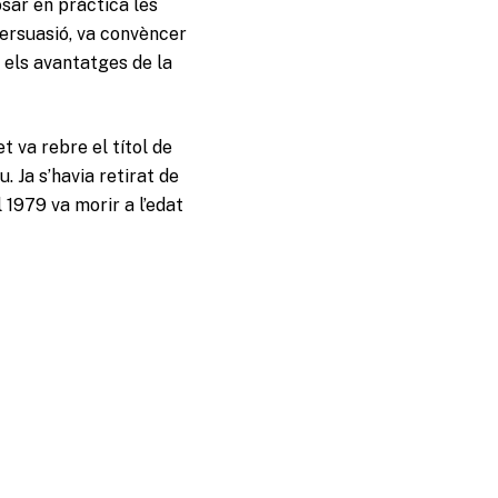
osar en pràctica les
persuasió, va convèncer
 els avantatges de la
t va rebre el títol de
. Ja s’havia retirat de
 1979 va morir a l’edat