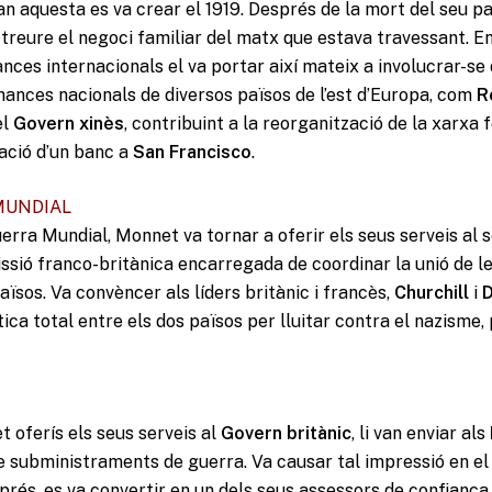
an aquesta es va crear el 1919. Després de la mort del seu pa
treure el negoci familiar del matx que estava travessant. En
nces internacionals el va portar així mateix a involucrar-se 
inances nacionals de diversos països de l’est d’Europa, com
R
el
Govern xinès
, contribuint a la reorganització de la xarxa f
eació d’un banc a
San Francisco
.
MUNDIAL
uerra Mundial, Monnet va tornar a oferir els seus serveis al s
ssió franco-britànica encarregada de coordinar la unió de l
ïsos. Va convèncer als líders britànic i francès,
Churchill
i
D
ica total entre els dos països per lluitar contra el nazisme,
 oferís els seus serveis al
Govern britànic
, li van enviar als
e subministraments de guerra. Va causar tal impressió en el
rés, es va convertir en un dels seus assessors de confiança,