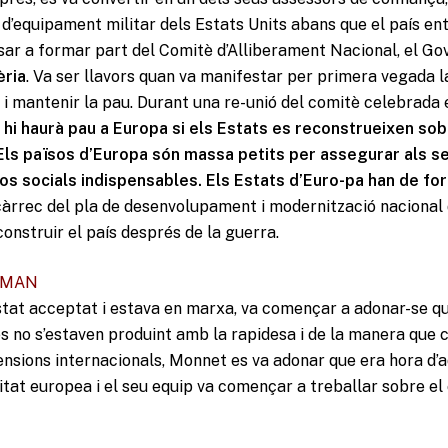
d’equipament militar dels Estats Units abans que el país ent
sar a formar part del Comitè d’Alliberament Nacional, el Go
èria
. Va ser llavors quan va manifestar per primera vegada la
i mantenir la pau. Durant una re-unió del comitè celebrada e
 hi haurà pau a Europa si els Estats es reconstrueixen sob
 Els països d’Europa són massa petits per assegurar als s
ços socials indispensables. Els Estats d’Euro-pa han de fo
 càrrec del pla de desenvolupament i modernització nacional de
onstruir el país després de la guerra.
UMAN
stat acceptat i estava en marxa, va començar a adonar-se que
 no s’estaven produint amb la rapidesa i de la manera que 
ensions internacionals, Monnet es va adonar que era hora d’
itat europea i el seu equip va començar a treballar sobre e