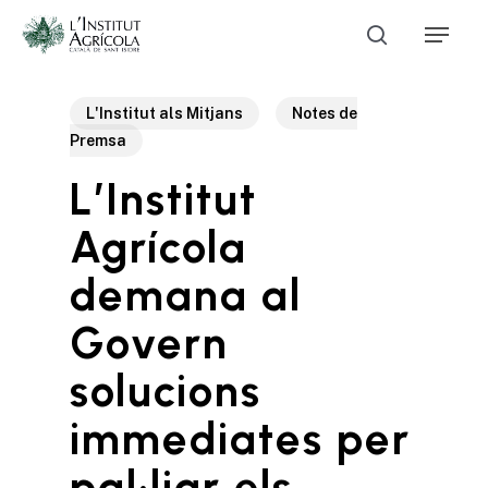
Skip
Menu
to
Cerca
main
Close
content
Menu
L'Institut als Mitjans
Notes de
Premsa
L’Institut
Agrícola
demana al
Govern
solucions
immediates per
pal·liar els