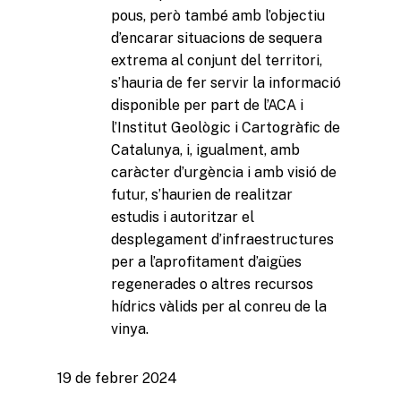
pous, però també amb l’objectiu
d’encarar situacions de sequera
extrema al conjunt del territori,
Missió i valors
s’hauria de fer servir la informació
disponible per part de l’ACA i
Com treballa l’Institut
l’Institut Geològic i Cartogràfic de
Línies de Treball
Catalunya, i, igualment, amb
caràcter d’urgència i amb visió de
futur, s’haurien de realitzar
estudis i autoritzar el
desplegament d’infraestructures
per a l’aprofitament d’aigües
regenerades o altres recursos
hídrics vàlids per al conreu de la
vinya.
19 de febrer 2024