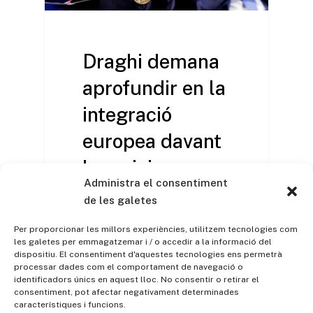
Draghi demana
aprofundir en la
integració
europea davant
les crisis en
Administra el consentiment
rebre el Premi
de les galetes
Carlomagno
Per proporcionar les millors experiències, utilitzem tecnologies com
les galetes per emmagatzemar i / o accedir a la informació del
L'expresident del BCE i ex
dispositiu. El consentiment d'aquestes tecnologies ens permetrà
processar dades com el comportament de navegació o
primer ministre italià, Mario
identificadors únics en aquest lloc. No consentir o retirar el
Draghi, va demanar al rebre
consentiment, pot afectar negativament determinades
el…
característiques i funcions.