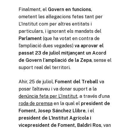
Finalment, el
Govern en funcions
,
ometent les al·legacions fetes tant per
L’Institut com per altres entitats i
particulars, i ignorant els mandats del
Parlament
(que ha votat en contra de
l’ampliació dues vegades)
va aprovar el
passat 23 de juliol mitjançant un Acord
de Govern l’ampliació de la Zepa
, sense el
suport real del territori.
Ahir, 25 de juliol,
Foment del Treball
va
posar l’altaveu i va donar suport a la
denúncia feta per L’Institut
, a través d’una
roda de premsa
en la qual el
president de
Foment, Josep Sánchez Llibre
, i el
president de L’Institut Agrícola i
vicepresident de Foment, Baldiri Ros
, van