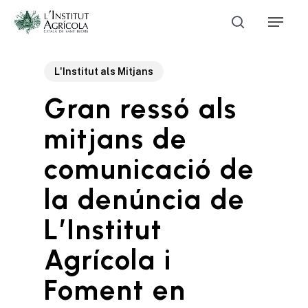
Skip
Menu
to
Cerca
main
Close
content
Menu
L'Institut als Mitjans
Gran ressó als
mitjans de
comunicació de
la denúncia de
L’Institut
Agrícola i
Foment en