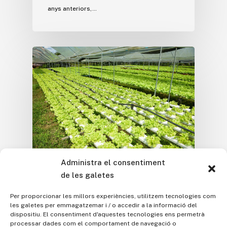
anys anteriors,…
Administra el consentiment
L'Institut als Mitjans
de les galetes
L’Institut Agrícola va
Per proporcionar les millors experiències, utilitzem tecnologies com
les galetes per emmagatzemar i / o accedir a la informació del
vaticinar que el Brexit no
dispositiu. El consentiment d'aquestes tecnologies ens permetrà
enfonsaria la indústria
processar dades com el comportament de navegació o