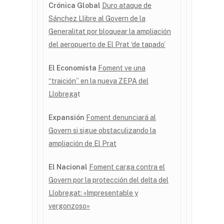
Crónica Global
Duro ataque de
Sánchez Llibre al Govern de la
Generalitat por bloquear la ampliación
del aeropuerto de El Prat ‘de tapado’
El Economista
Foment ve una
“traición” en la nueva ZEPA del
Llobrega
t
Expansión
Foment denunciará al
Govern si sigue obstaculizando la
ampliación de El Prat
Missió i valors
El Nacional
Foment carga contra el
Com treballa l’Institut
Govern por la protección del delta del
Línies de Treball
Llobregat: «Impresentable y
vergonzoso»