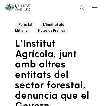
Skip
Menu
to
Cerca
main
Close
content
Menu
Forestal
L'Institut als
Mitjans
Notes de Premsa
L’Institut
Agrícola, junt
amb altres
entitats del
sector forestal,
denuncia que el
Govern