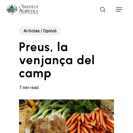
Skip
Menu
to
Cerca
main
Close
content
Menu
Articles / Opinió
Preus, la
venjança del
camp
7 min read