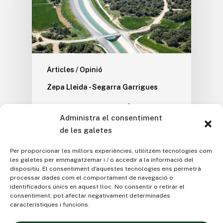
Articles / Opinió
Zepa Lleida - Segarra Garrigues
L’INSTITUT AGRÍCOLA ha
Administra el consentiment
lluitat per la compatibilitat
de les galetes
del reg del canal
SEGARRA-GARRIGUES
Per proporcionar les millors experiències, utilitzem tecnologies com
les galetes per emmagatzemar i / o accedir a la informació del
amb la ZEPA, des del
dispositiu. El consentiment d'aquestes tecnologies ens permetrà
primer moment
processar dades com el comportament de navegació o
identificadors únics en aquest lloc. No consentir o retirar el
Els darrers dies han anat apareixent tot un
consentiment, pot afectar negativament determinades
característiques i funcions.
seguit de notícies referides a la
presumpta…